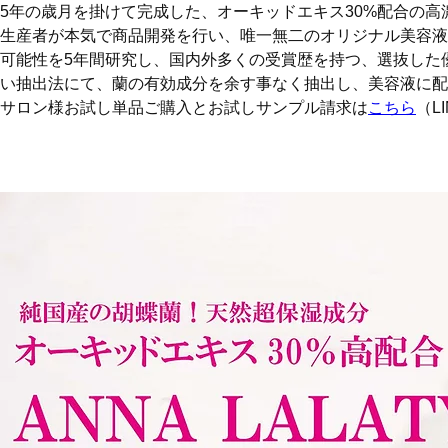
5年の歳月を掛けて完成した、オーキッドエキス30%配合の高
生産者が本気で商品開発を行い、唯一無二のオリジナル美容液
可能性を5年間研究し、国内外多くの受賞歴を持つ、選抜した
い抽出法にて、蘭の有効成分を余す事なく抽出し、美容液に配
サロン様お試し単品ご購入とお試しサンプル請求は
こちら
（L