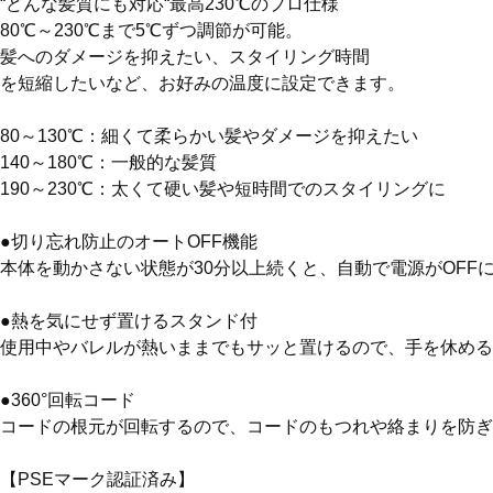
“どんな髪質にも対応“最高230℃のプロ仕様

80℃～230℃まで5℃ずつ調節が可能。

髪へのダメージを抑えたい、スタイリング時間
を短縮したいなど、お好みの温度に設定できます。
80～130℃：細くて柔らかい髪やダメージを抑えたい

140～180℃：一般的な髪質

190～230℃：太くて硬い髪や短時間でのスタイリングに
●切り忘れ防止のオートOFF機能

本体を動かさない状態が30分以上続くと、自動で電源がOFF
●熱を気にせず置けるスタンド付

使用中やバレルが熱いままでもサッと置けるので、手を休める
●360°回転コード

コードの根元が回転するので、コードのもつれや絡まりを防ぎ
【PSEマーク認証済み】
